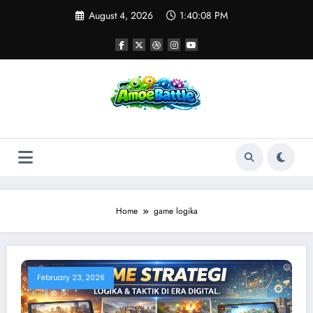
Skip
August 4, 2026
1:40:08 PM
to
content
amoebattle
amoebattle
Home
game logika
February 23, 2026