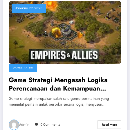
January 22, 2026
GAME STRATEGI
Game Strategi Mengasah Logika
Perencanaan dan Kemampuan
Berpikir Taktis
Game strategi merupakan salah satu genre permainan yang
menuntut pemain untuk berpikir secara logis, menyusun…
Admin
0 Comments
Read More