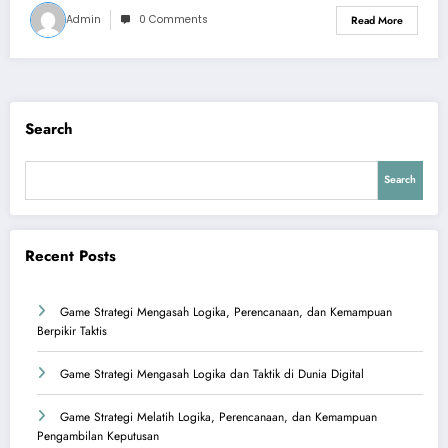
Admin
0 Comments
Read More
Search
Search
Recent Posts
Game Strategi Mengasah Logika, Perencanaan, dan Kemampuan
Berpikir Taktis
Game Strategi Mengasah Logika dan Taktik di Dunia Digital
Game Strategi Melatih Logika, Perencanaan, dan Kemampuan
Pengambilan Keputusan