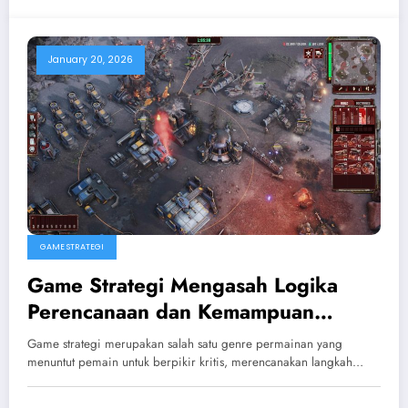
January 20, 2026
GAME STRATEGI
Game Strategi Mengasah Logika
Perencanaan dan Kemampuan
Berpikir Taktis
Game strategi merupakan salah satu genre permainan yang
menuntut pemain untuk berpikir kritis, merencanakan langkah…