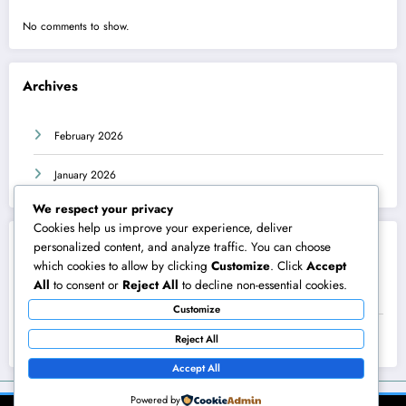
No comments to show.
Archives
February 2026
January 2026
We respect your privacy
Cookies help us improve your experience, deliver
Categories
personalized content, and analyze traffic. You can choose
which cookies to allow by clicking
Customize
. Click
Accept
All
to consent or
Reject All
to decline non-essential cookies.
Game Strategi
Customize
Uncategorized
Reject All
Accept All
Powered by