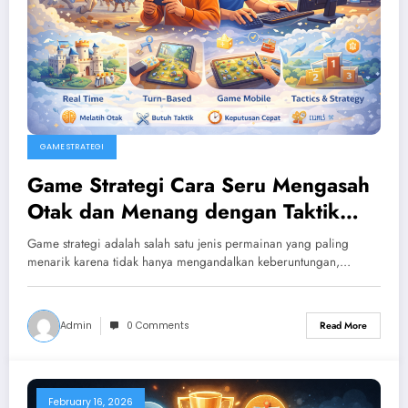
GAME STRATEGI
Game Strategi Cara Seru Mengasah
Otak dan Menang dengan Taktik
Terbaik
Game strategi adalah salah satu jenis permainan yang paling
menarik karena tidak hanya mengandalkan keberuntungan,…
Admin
0 Comments
Read More
February 16, 2026