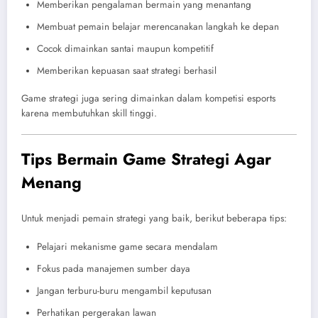
Memberikan pengalaman bermain yang menantang
Membuat pemain belajar merencanakan langkah ke depan
Cocok dimainkan santai maupun kompetitif
Memberikan kepuasan saat strategi berhasil
Game strategi juga sering dimainkan dalam kompetisi esports
karena membutuhkan skill tinggi.
Tips Bermain Game Strategi Agar
Menang
Untuk menjadi pemain strategi yang baik, berikut beberapa tips:
Pelajari mekanisme game secara mendalam
Fokus pada manajemen sumber daya
Jangan terburu-buru mengambil keputusan
Perhatikan pergerakan lawan