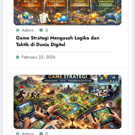
Admin
0
Game Strategi Mengasah Logika dan
Taktik di Dunia Digital
February 23, 2026
Admin
0