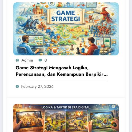
Admin
0
Game Strategi Mengasah Logika,
Perencanaan, dan Kemampuan Berpikir
Taktis
February 27, 2026