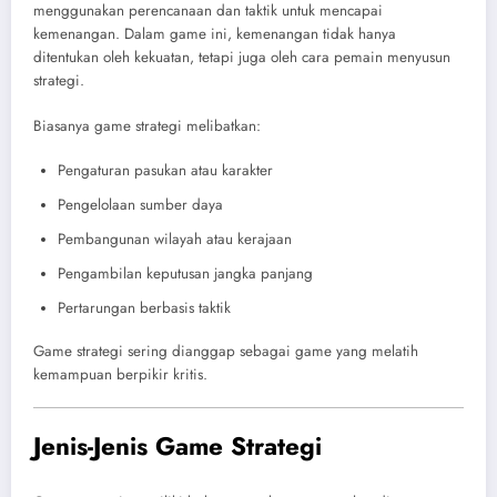
menggunakan perencanaan dan taktik untuk mencapai
kemenangan. Dalam game ini, kemenangan tidak hanya
ditentukan oleh kekuatan, tetapi juga oleh cara pemain menyusun
strategi.
Biasanya game strategi melibatkan:
Pengaturan pasukan atau karakter
Pengelolaan sumber daya
Pembangunan wilayah atau kerajaan
Pengambilan keputusan jangka panjang
Pertarungan berbasis taktik
Game strategi sering dianggap sebagai game yang melatih
kemampuan berpikir kritis.
Jenis-Jenis Game Strategi