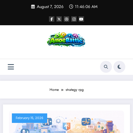
Skip
August 7, 2026
11:46:06 AM
to
content
amoebattle
amoebattle
Home
strategy rpg
February 15, 2026