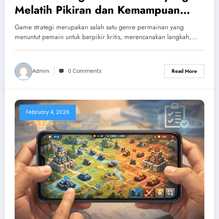
Melatih Pikiran dan Kemampuan
Taktik
Game strategi merupakan salah satu genre permainan yang
menuntut pemain untuk berpikir kritis, merencanakan langkah,…
Admin
0 Comments
Read More
February 4, 2026