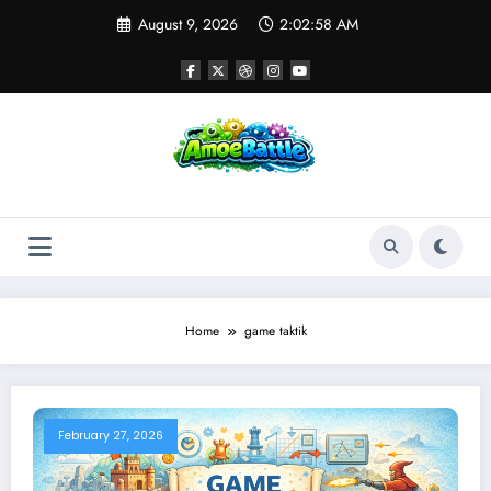
Skip
August 9, 2026
2:02:59 AM
to
content
amoebattle
amoebattle
Home
game taktik
February 27, 2026