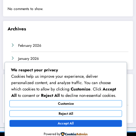
No comments to show.
Archives
February 2026
January 2026
We respect your privacy
Cookies help us improve your experience, deliver
Categories
personalized content, and analyze traffic. You can choose
which cookies to allow by clicking
Customize
. Click
Accept
All
to consent or
Reject All
to decline non-essential cookies.
Game Strategi
Customize
Uncategorized
Reject All
Accept All
Powered by