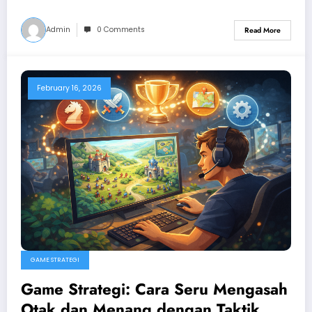
Admin
0 Comments
Read More
February 16, 2026
GAME STRATEGI
Game Strategi: Cara Seru Mengasah
Otak dan Menang dengan Taktik