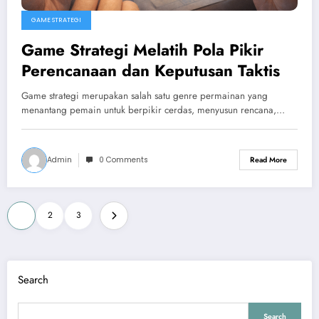
GAME STRATEGI
Game Strategi Melatih Pola Pikir
Perencanaan dan Keputusan Taktis
Game strategi merupakan salah satu genre permainan yang
menantang pemain untuk berpikir cerdas, menyusun rencana,…
Admin
0 Comments
Read More
Posts
1
2
3
pagination
Search
Search