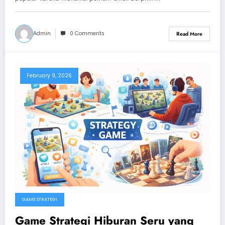
Admin
0 Comments
Read More
February 9, 2026
GAME STRATEGI
Game Strategi Hiburan Seru yang