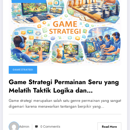
GAME STRATEGI
Game Strategi Permainan Seru yang
Melatih Taktik Logika dan
Perencanaan
Game strategi merupakan salah satu genre permainan yang sangat
digemari karena menawarkan tantangan berpikir yang…
Admin
0 Comments
Read More