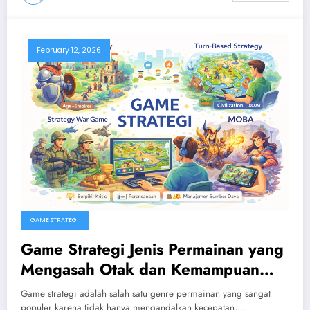
February 12, 2026
GAME STRATEGI
Game Strategi Jenis Permainan yang
Mengasah Otak dan Kemampuan
Taktik
Game strategi adalah salah satu genre permainan yang sangat
populer karena tidak hanya mengandalkan kecepatan,…