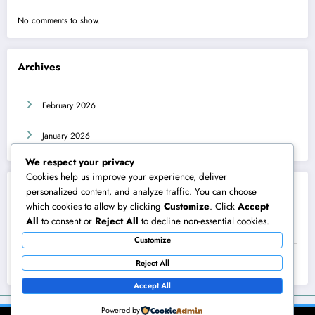
No comments to show.
Archives
February 2026
January 2026
We respect your privacy
Cookies help us improve your experience, deliver
Categories
personalized content, and analyze traffic. You can choose
which cookies to allow by clicking
Customize
. Click
Accept
All
to consent or
Reject All
to decline non-essential cookies.
Game Strategi
Customize
Uncategorized
Reject All
Accept All
Powered by