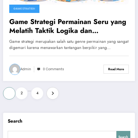
GAME STRATEGI
Game Strategi Permainan Seru yang
Melatih Taktik Logika dan
Perencanaan
Game strategi merupakan salah satu genre permainan yang sangat
digemari karena menawarkan tantangan berpikir yang…
Admin
0 Comments
Read More
Posts
…
1
2
4
pagination
Search
Search