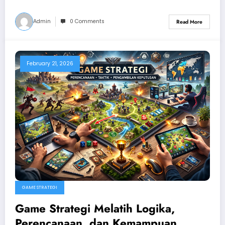
Admin
0 Comments
Read More
February 21, 2026
GAME STRATEGI
Game Strategi Melatih Logika,
Perencanaan, dan Kemampuan