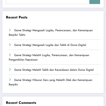
Recent Posts
Game Strategi Mengasah Logika, Perencanaan, dan Kemampuan
Berpikir Taktis
Game Strategi Mengasah Logika dan Taktik di Dunia Digital
Game Strategi Melatih Logika, Perencanaan, dan Kemampuan
Pengambilan Keputusan
Game Strategi Melatih Taktik dan Kecerdasan dalam Dunia Digital
Game Strategi Hiburan Seru yang Melatih Otak dan Kemampuan
Berpikir
Recent Comments