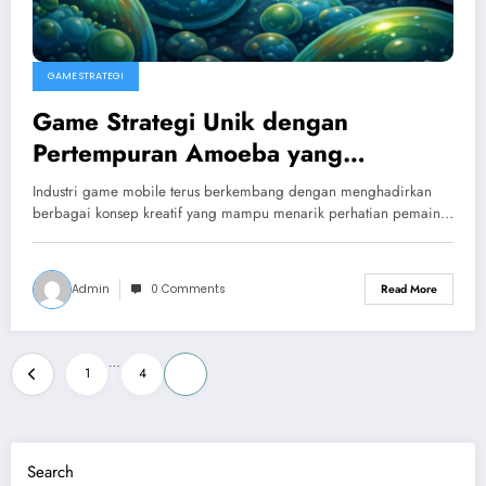
GAME STRATEGI
Game Strategi Unik dengan
Pertempuran Amoeba yang
Menantang
Industri game mobile terus berkembang dengan menghadirkan
berbagai konsep kreatif yang mampu menarik perhatian pemain…
Admin
0 Comments
Read More
Posts
…
1
4
5
pagination
Search