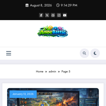
Skip
August 8, 2026
9:14:30 PM
to
content
amoebattle
amoebattle
Home
admin
Page 5
January 13, 2026