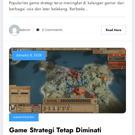
Kunci Utama
Popularitas game strategi terus meningkat di kalangan gamer dari
berbagai usia dan latar belakang. Berbeda…
Admin
0 Comments
Read More
January 8, 2026
GAME STRATEGI
Game Strategi Tetap Diminati