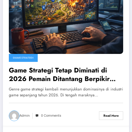
GAME STRATEGI
Game Strategi Tetap Diminati di
2026 Pemain Ditantang Berpikir
Taktis dan Visioner
Genre game strategi kembali menunjukkan dominasinya di industri
game sepanjang tahun 2026. Di tengah maraknya…
Admin
0 Comments
Read More