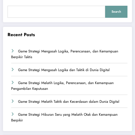
Search
Recent Posts
Game Strategi Mengasah Logika, Perencanaan, dan Kemampuan
Berpikir Taktis
Game Strategi Mengasah Logika dan Taktik di Dunia Digital
Game Strategi Melatih Logika, Perencanaan, dan Kemampuan
Pengambilan Keputusan
Game Strategi Melatih Taktik dan Kecerdasan dalam Dunia Digital
Game Strategi Hiburan Seru yang Melatih Otak dan Kemampuan
Berpikir