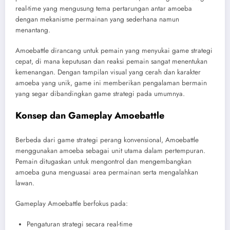
real-time yang mengusung tema pertarungan antar amoeba
dengan mekanisme permainan yang sederhana namun
menantang.
Amoebattle dirancang untuk pemain yang menyukai game strategi
cepat, di mana keputusan dan reaksi pemain sangat menentukan
kemenangan. Dengan tampilan visual yang cerah dan karakter
amoeba yang unik, game ini memberikan pengalaman bermain
yang segar dibandingkan game strategi pada umumnya.
Konsep dan Gameplay Amoebattle
Berbeda dari game strategi perang konvensional, Amoebattle
menggunakan amoeba sebagai unit utama dalam pertempuran.
Pemain ditugaskan untuk mengontrol dan mengembangkan
amoeba guna menguasai area permainan serta mengalahkan
lawan.
Gameplay Amoebattle berfokus pada:
Pengaturan strategi secara real-time