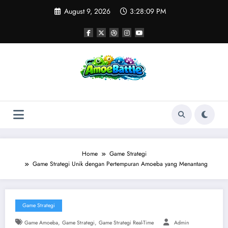
Skip
August 9, 2026
3:28:10 PM
to
content
amoebattle
amoebattle
Home
Game Strategi
Game Strategi Unik dengan Pertempuran Amoeba yang Menantang
Game Strategi
,
,
Game Amoeba
Game Strategi
Game Strategi Real-Time
Admin