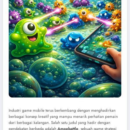
Industri game mobile terus berkembang dengan menghadirkan
berbagai konsep kreatif yang mampu menarik perhatian pemain
dari berbagai kalangan. Salah satu judul yang hadir dengan
pendekatan berbeda adalah
Amoebattle
, sebuah game strategi