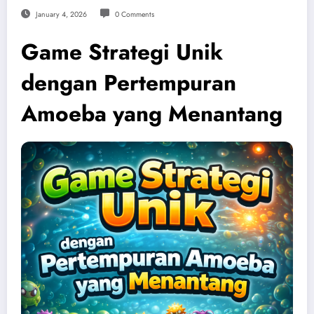
January 4, 2026
0 Comments
Game Strategi Unik
dengan Pertempuran
Amoeba yang Menantang