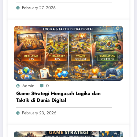
Taktis
February 27, 2026
Admin
0
Game Strategi Mengasah Logika dan
Taktik di Dunia Digital
February 23, 2026