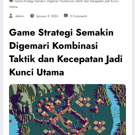
Game Strategi Semakin Digemari Kombinasi Taktik Dan Kecepatan Jadi Kunci
Utama
Admin
January 9, 2026
0 Comments
Game Strategi Semakin
Digemari Kombinasi
Taktik dan Kecepatan Jadi
Kunci Utama