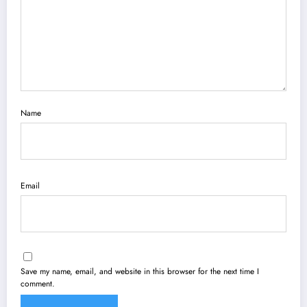
Name
Email
Save my name, email, and website in this browser for the next time I
comment.