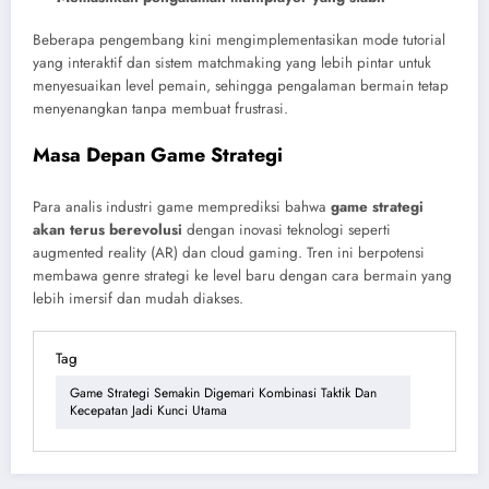
Beberapa pengembang kini mengimplementasikan mode tutorial
yang interaktif dan sistem matchmaking yang lebih pintar untuk
menyesuaikan level pemain, sehingga pengalaman bermain tetap
menyenangkan tanpa membuat frustrasi.
Masa Depan Game Strategi
Para analis industri game memprediksi bahwa
game strategi
akan terus berevolusi
dengan inovasi teknologi seperti
augmented reality (AR) dan cloud gaming. Tren ini berpotensi
membawa genre strategi ke level baru dengan cara bermain yang
lebih imersif dan mudah diakses.
Tag
Game Strategi Semakin Digemari Kombinasi Taktik Dan
Kecepatan Jadi Kunci Utama