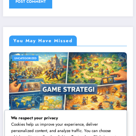
You May Have Missed
UNCATEGORIZED
We respect your privacy
Cookies help us improve your experience, deliver
personalized content, and analyze traffic. You can choose