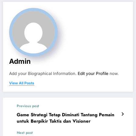
Admin
Add your Biographical Information.
Edit your Profile
now.
View All Posts
Previous post
Game Strategi Tetap Diminati Tantang Pemain
untuk Berpikir Taktis dan Visioner
Next post