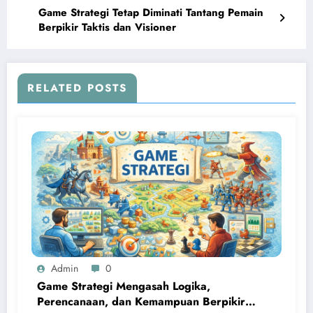
Game Strategi Tetap Diminati Tantang Pemain
Berpikir Taktis dan Visioner
RELATED POSTS
Admin
0
Game Strategi Mengasah Logika,
Perencanaan, dan Kemampuan Berpikir