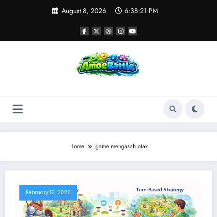
Skip
August 8, 2026
6:38:21 PM
to
content
amoebattle
amoebattle
Home
game mengasah otak
February 12, 2026