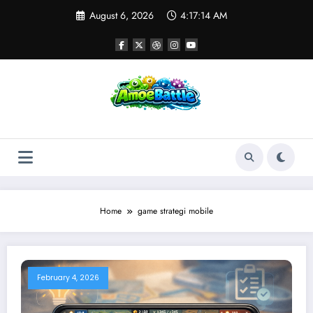
Skip
August 6, 2026
4:17:14 AM
to
content
amoebattle
amoebattle
Home
game strategi mobile
February 4, 2026