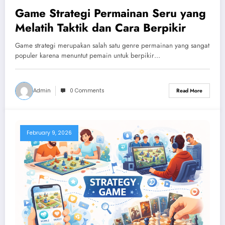
Game Strategi Permainan Seru yang
Melatih Taktik dan Cara Berpikir
Game strategi merupakan salah satu genre permainan yang sangat
populer karena menuntut pemain untuk berpikir…
Admin
0 Comments
Read More
February 9, 2026