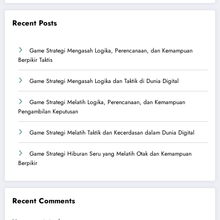
Recent Posts
Game Strategi Mengasah Logika, Perencanaan, dan Kemampuan
Berpikir Taktis
Game Strategi Mengasah Logika dan Taktik di Dunia Digital
Game Strategi Melatih Logika, Perencanaan, dan Kemampuan
Pengambilan Keputusan
Game Strategi Melatih Taktik dan Kecerdasan dalam Dunia Digital
Game Strategi Hiburan Seru yang Melatih Otak dan Kemampuan
Berpikir
Recent Comments