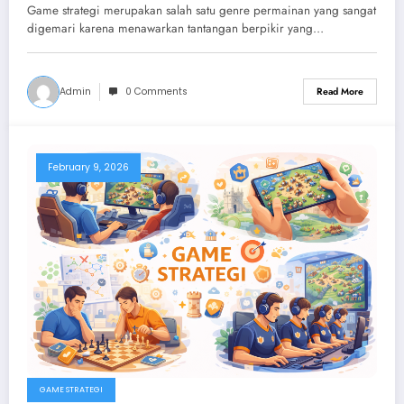
Perencanaan
Game strategi merupakan salah satu genre permainan yang sangat
digemari karena menawarkan tantangan berpikir yang…
Admin
0 Comments
Read More
February 9, 2026
GAME STRATEGI