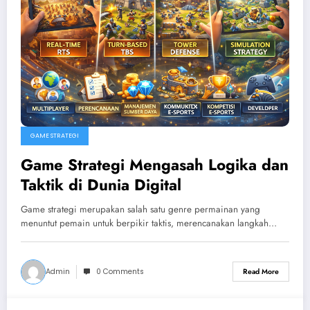
GAME STRATEGI
Game Strategi Mengasah Logika dan
Taktik di Dunia Digital
Game strategi merupakan salah satu genre permainan yang
menuntut pemain untuk berpikir taktis, merencanakan langkah…
Admin
0 Comments
Read More