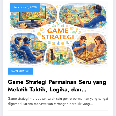
February 11, 2026
GAME STRATEGI
Game Strategi Permainan Seru yang
Melatih Taktik, Logika, dan
Perencanaan
Game strategi merupakan salah satu genre permainan yang sangat
digemari karena menawarkan tantangan berpikir yang…