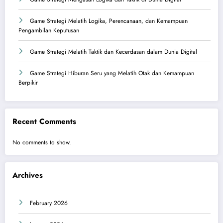
Game Strategi Melatih Logika, Perencanaan, dan Kemampuan
Pengambilan Keputusan
Game Strategi Melatih Taktik dan Kecerdasan dalam Dunia Digital
Game Strategi Hiburan Seru yang Melatih Otak dan Kemampuan
Berpikir
Recent Comments
No comments to show.
Archives
February 2026