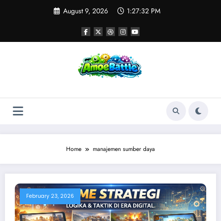
Skip
August 9, 2026
1:27:32 PM
to
content
amoebattle
amoebattle
Home
manajemen sumber daya
February 23, 2026