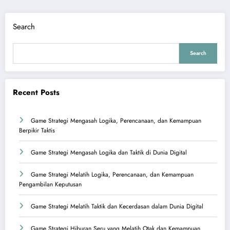
Search
Search
Recent Posts
Game Strategi Mengasah Logika, Perencanaan, dan Kemampuan
Berpikir Taktis
Game Strategi Mengasah Logika dan Taktik di Dunia Digital
Game Strategi Melatih Logika, Perencanaan, dan Kemampuan
Pengambilan Keputusan
Game Strategi Melatih Taktik dan Kecerdasan dalam Dunia Digital
Game Strategi Hiburan Seru yang Melatih Otak dan Kemampuan