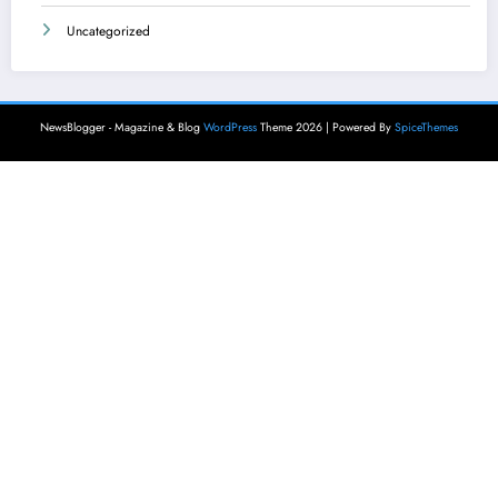
Uncategorized
NewsBlogger - Magazine & Blog
WordPress
Theme 2026 | Powered By
SpiceThemes