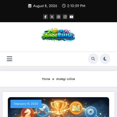
Skip
August 8, 2026
2:10:59 PM
to
content
amoebattle
amoebattle
Home
strategi online
February 16, 2026