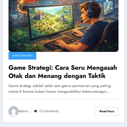
GAME STRATEGI
Game Strategi: Cara Seru Mengasah
Otak dan Menang dengan Taktik
Game strategi adalah salah satu genre permainan yang paling
menarik karena bukan hanya mengandalkan keberuntungan,…
Admin
0 Comments
Read More