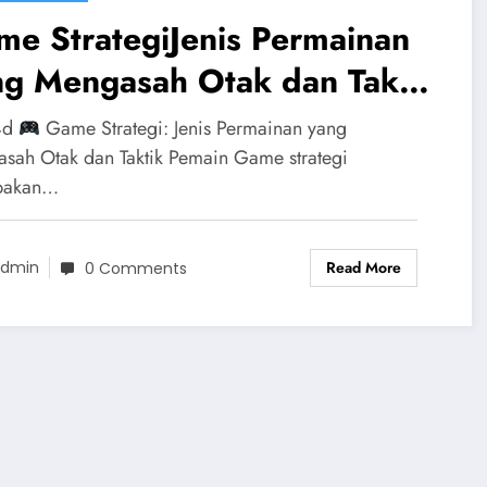
e StrategiJenis Permainan
ng Mengasah Otak dan Taktik
main
4d
Game Strategi: Jenis Permainan yang
sah Otak dan Taktik Pemain Game strategi
pakan…
Read More
dmin
0 Comments