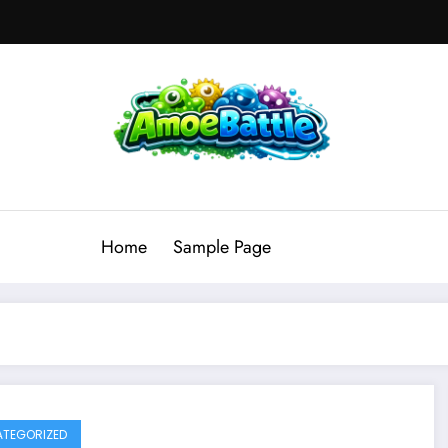
amoebattle
amoebattle
Home
Sample Page
TEGORIZED