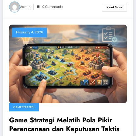
Admin
0 Comments
Read More
February 4, 2026
GAME STRATEGI
Game Strategi Melatih Pola Pikir
Perencanaan dan Keputusan Taktis