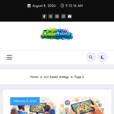
Skip
August 8, 2026
9:12:17 AM
to
content
amoebattle
amoebattle
Home
turn based strategy
Page 2
February 9, 2026