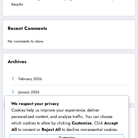
Berpikir
Recent Comments
No comments to show.
Archives
February 2026
January 2026
We respect your privacy
Cookies help us improve your experience, deliver
Categories
personalized content, and analyze traffic. You can choose
which cookies to allow by clicking
Customize
. Click
Accept
All
to consent or
Reject All
to decline non-essential cookies.
Game Strategi
Customize