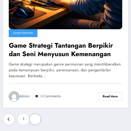
GAME STRATEGI
Game Strategi Tantangan Berpikir
dan Seni Menyusun Kemenangan
Game strategi merupakan genre permainan yang menitikberatkan
pada kemampuan berpikir, perencanaan, dan pengambilan
keputusan. Berbeda…
Admin
0 Comments
Read More
Posts
1
2
pagination