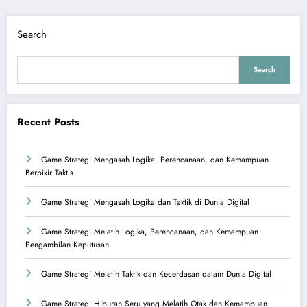
Search
Search
Recent Posts
Game Strategi Mengasah Logika, Perencanaan, dan Kemampuan
Berpikir Taktis
Game Strategi Mengasah Logika dan Taktik di Dunia Digital
Game Strategi Melatih Logika, Perencanaan, dan Kemampuan
Pengambilan Keputusan
Game Strategi Melatih Taktik dan Kecerdasan dalam Dunia Digital
Game Strategi Hiburan Seru yang Melatih Otak dan Kemampuan