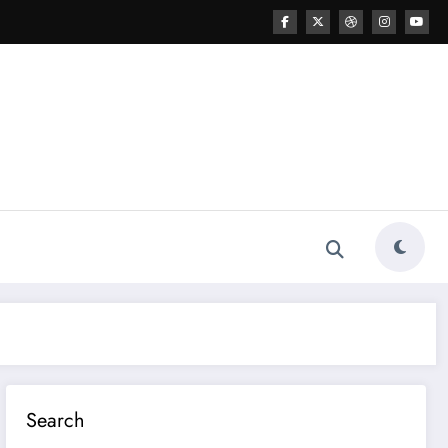
Search