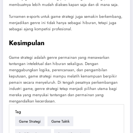
membuatnya lebih mudah diakses kapan saja dan di mana saja.
Turnamen e-sports untuk game strategi juga semakin berkembang,
menjadikan genre ini tidak hanya sebagai hiburan, tetapi juga
sebagai ajang kompetisi profesional.
Kesimpulan
Game strategi adalah genre permainan yang menawarkan
tantangan intelektual dan hiburan sekaligus. Dengan
menggabungkan logika, perencanaan, dan pengambilan
keputusan, game strategi mampu melatih kemampuan berpikir
pemain secara menyeluruh. Di tengah pesatnya perkembangan
industri game, genre strategi tetap menjadi pilihan utama bagi
mereka yang menyukai tantangan dan permainan yang
mengandalkan kecerdasan.
Tag
Game Strategi
Game Taktik