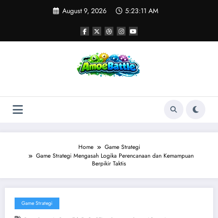
Skip
August 9, 2026
5:23:12 AM
to
content
amoebattle
amoebattle
Home
Game Strategi
Game Strategi Mengasah Logika Perencanaan dan Kemampuan
Berpikir Taktis
Game Strategi