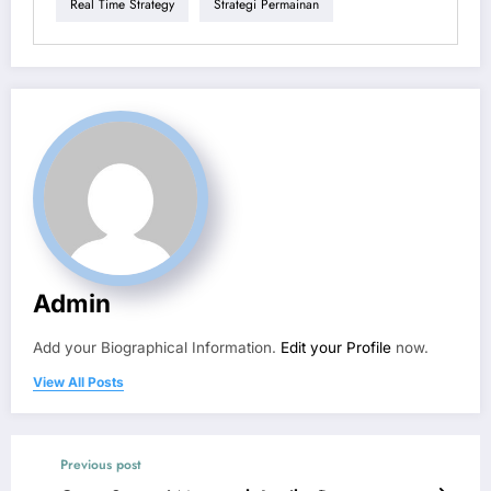
Real Time Strategy
Strategi Permainan
Admin
Add your Biographical Information.
Edit your Profile
now.
View All Posts
Previous post