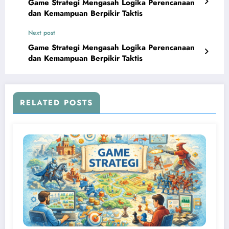
Game Strategi Mengasah Logika Perencanaan
dan Kemampuan Berpikir Taktis
Next post
Game Strategi Mengasah Logika Perencanaan
dan Kemampuan Berpikir Taktis
RELATED POSTS