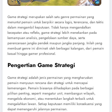
Game strategi merupakan salah satu genre permainan yang
menuntut pemain untuk berpikir secara logis, terencana, dan taktis
dalam mengambil keputusan. Tidak hanya mengandalkan
kecepatan atau refleks, game strategi lebih menekankan pada
kemampuan analisis, pengelolaan sumber daya, serta
perencanaan jangka pendek maupun jangka panjang. Inilah yang
membuat genre ini diminati oleh berbagai kalangan, dari pemain
kasual hingga gamer profesional.
Pengertian Game Strategi
Game strategi adalah jenis permainan yang mengharuskan
pemain menyusun rencana dan strategi untuk mencapai
kemenangan. Pemain biasanya dihadapkan pada berbagai
pilihan penting, seperti mengatur unit, membangun wilayah,
mengelola ekonomi, atau menentukan langkah terbaik untuk
mengalahkan lawan. Setiap keputusan memiliki konsekuensi yang
dapat memengaruhi jalannya permainan.