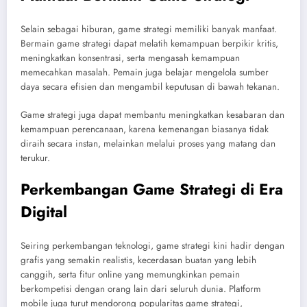
Selain sebagai hiburan, game strategi memiliki banyak manfaat.
Bermain game strategi dapat melatih kemampuan berpikir kritis,
meningkatkan konsentrasi, serta mengasah kemampuan
memecahkan masalah. Pemain juga belajar mengelola sumber
daya secara efisien dan mengambil keputusan di bawah tekanan.
Game strategi juga dapat membantu meningkatkan kesabaran dan
kemampuan perencanaan, karena kemenangan biasanya tidak
diraih secara instan, melainkan melalui proses yang matang dan
terukur.
Perkembangan Game Strategi di Era
Digital
Seiring perkembangan teknologi, game strategi kini hadir dengan
grafis yang semakin realistis, kecerdasan buatan yang lebih
canggih, serta fitur online yang memungkinkan pemain
berkompetisi dengan orang lain dari seluruh dunia. Platform
mobile juga turut mendorong popularitas game strategi,