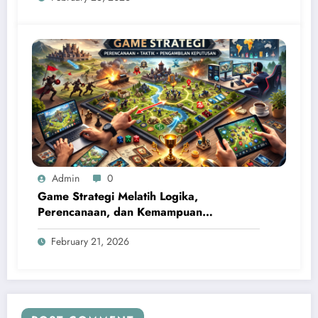
Admin
0
Game Strategi Melatih Logika,
Perencanaan, dan Kemampuan
Pengambilan Keputusan
February 21, 2026