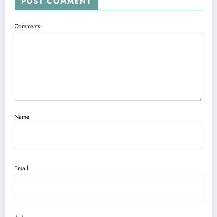
POST COMMENT
Comments
Name
Email