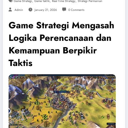
,
,
,
Game Strategi
Game Taktik
Real Time Strategy
Strategi Permainan
Admin
January 21, 2026
0 Comments
Game Strategi Mengasah
Logika Perencanaan dan
Kemampuan Berpikir
Taktis