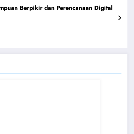
puan Berpikir dan Perencanaan Digital