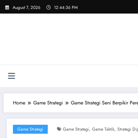
Skip
August 7, 2026
12:44:37 PM
to
content
Home
Game Strategi
Game Strategi Seni Berpikir Pe
,
,
Game Strategi
Game Strategi
Game Taktik
Strategi Dig