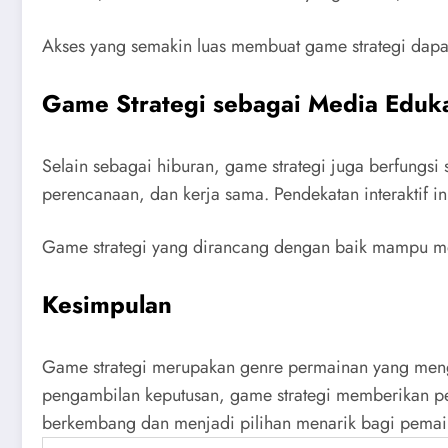
Akses yang semakin luas membuat game strategi dapat
Game Strategi sebagai Media Eduk
Selain sebagai hiburan, game strategi juga berfung
perencanaan, dan kerja sama. Pendekatan interaktif in
Game strategi yang dirancang dengan baik mampu me
Kesimpulan
Game strategi merupakan genre permainan yang meng
pengambilan keputusan, game strategi memberikan pe
berkembang dan menjadi pilihan menarik bagi pemain 