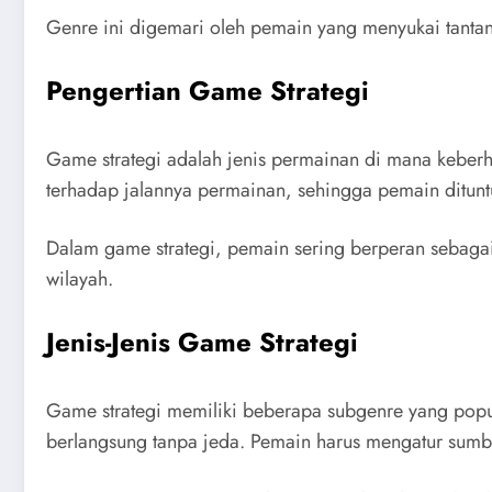
Genre ini digemari oleh pemain yang menyukai tantan
Pengertian Game Strategi
Game strategi adalah jenis permainan di mana keberh
terhadap jalannya permainan, sehingga pemain ditunt
Dalam game strategi, pemain sering berperan sebagai
wilayah.
Jenis-Jenis Game Strategi
Game strategi memiliki beberapa subgenre yang popu
berlangsung tanpa jeda. Pemain harus mengatur sumb