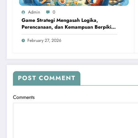
Admin
0
Game Strategi Mengasah Logika,
Perencanaan, dan Kemampuan Berpikir
Taktis
February 27, 2026
POST COMMENT
Comments