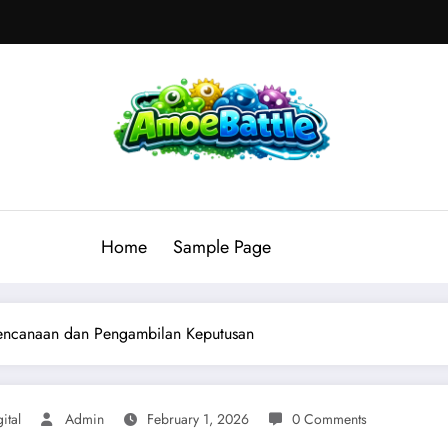
amoebattle
amoebattle
Home
Sample Page
rencanaan dan Pengambilan Keputusan
ital
Admin
February 1, 2026
0 Comments