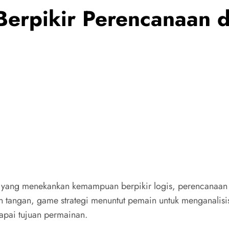
Berpikir Perencanaan 
n yang menekankan kemampuan berpikir logis, perencanaan 
 tangan, game strategi menuntut pemain untuk menganalisis
apai tujuan permainan.