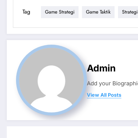
Tag
Game Strategi
Game Taktik
Strategi
Admin
Add your Biographi
View All Posts