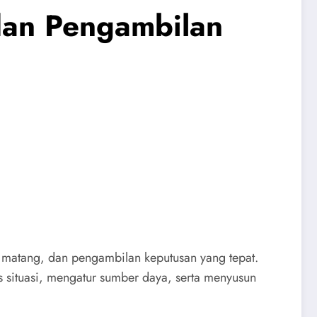
dan Pengambilan
matang, dan pengambilan keputusan yang tepat.
 situasi, mengatur sumber daya, serta menyusun